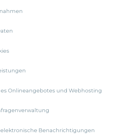
ßnahmen
Daten
kies
eistungen
 des Onlineangebotes und Webhosting
nfragenverwaltung
 elektronische Benachrichtigungen