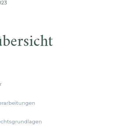
023
übersicht
r
erarbeitungen
echtsgrundlagen