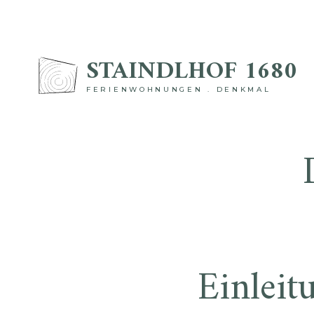
Skip
to
STAINDLHOF 1680
content
FERIENWOHNUNGEN . DENKMAL
Einleit