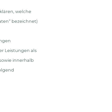
klären, welche
aten“ bezeichnet)
ungen
r Leistungen als
sowie innerhalb
folgend